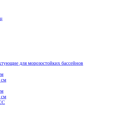
иц
тующие для морозостойких бассейнов
см
 см
см
 см
СС