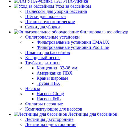
ЛАГУНА-уценка
Уход за бассейном
Пылесосы для уборки бассейна
Щётки для пылесоса
Штанги телескопические
Сачки для уборки
Фильтровальное оборуд
Фильтровальные установки
Фильтровальные установки EMAUX
Фильтровальные установки PoolLine
Шланги для бассейнов
Кварцевый песок
Трубы и фитинги
Концевики 32-38 мм
Американки ПВХ
Краны шаровые
Трубы ПВХ
Насосы
Насосы Glong
Насосы IML
Фильтры песочные
Комплектующие для насосов
Лестницы для бассейнов
Лестницы двусторонние
Лестницы односторонние