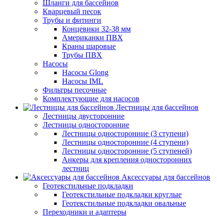
Шланги для бассейнов
Кварцевый песок
Трубы и фитинги
Концевики 32-38 мм
Американки ПВХ
Краны шаровые
Трубы ПВХ
Насосы
Насосы Glong
Насосы IML
Фильтры песочные
Комплектующие для насосов
Лестницы для бассейнов
Лестницы двусторонние
Лестницы односторонние
Лестницы односторонние (3 ступени)
Лестницы односторонние (4 ступени)
Лестницы односторонние (5 ступеней)
Анкеры для крепления односторонних
лестниц
Аксессуары для бассейнов
Геотекстильные подкладки
Геотекстильные подкладки круглые
Геотекстильные подкладки овальные
Переходники и адаптеры