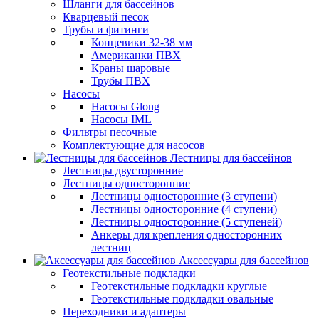
Шланги для бассейнов
Кварцевый песок
Трубы и фитинги
Концевики 32-38 мм
Американки ПВХ
Краны шаровые
Трубы ПВХ
Насосы
Насосы Glong
Насосы IML
Фильтры песочные
Комплектующие для насосов
Лестницы для бассейнов
Лестницы двусторонние
Лестницы односторонние
Лестницы односторонние (3 ступени)
Лестницы односторонние (4 ступени)
Лестницы односторонние (5 ступеней)
Анкеры для крепления односторонних
лестниц
Аксессуары для бассейнов
Геотекстильные подкладки
Геотекстильные подкладки круглые
Геотекстильные подкладки овальные
Переходники и адаптеры