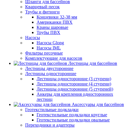
Шланги для бассейнов
Кварцевый песок
Трубы и фитинги
Концевики 32-38 мм
Американки ПВХ
Краны шаровые
Трубы ПВХ
Насосы
Насосы Glong
Насосы IML
Фильтры песочные
Комплектующие для насосов
Лестницы для бассейнов
Лестницы двусторонние
Лестницы односторонние
Лестницы односторонние (3 ступени)
Лестницы односторонние (4 ступени)
Лестницы односторонние (5 ступеней)
Анкеры для крепления односторонних
лестниц
Аксессуары для бассейнов
Геотекстильные подкладки
Геотекстильные подкладки круглые
Геотекстильные подкладки овальные
Переходники и адаптеры