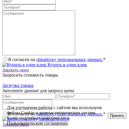
Я согласен на
обработку персональных данных.
*
Купить в один клик
Закрыть окно
Запросить стоимость товара
Загрузка товара
Заполните данные для запроса цены
Для улучшения работы с сайтом мы используем
файлы Cookie и данные метрических систем.
Я согласен на
обработку персональных данных.
*
Принять
Более подробная информация в
Запросить цену
Пользовательском соглашении
.
Закрыть окно