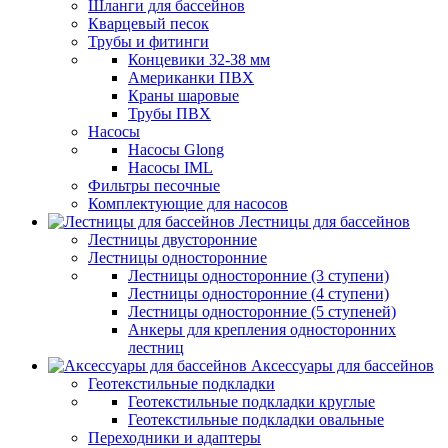
Шланги для бассейнов
Кварцевый песок
Трубы и фитинги
Концевики 32-38 мм
Американки ПВХ
Краны шаровые
Трубы ПВХ
Насосы
Насосы Glong
Насосы IML
Фильтры песочные
Комплектующие для насосов
Лестницы для бассейнов
Лестницы двусторонние
Лестницы односторонние
Лестницы односторонние (3 ступени)
Лестницы односторонние (4 ступени)
Лестницы односторонние (5 ступеней)
Анкеры для крепления односторонних
лестниц
Аксессуары для бассейнов
Геотекстильные подкладки
Геотекстильные подкладки круглые
Геотекстильные подкладки овальные
Переходники и адаптеры