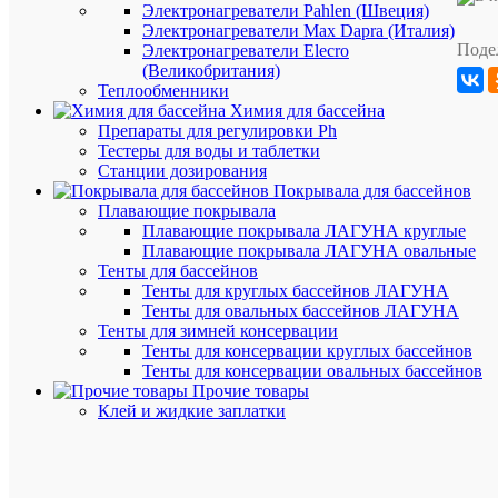
Электронагреватели Pahlen (Швеция)
Морозоус
да
Электронагреватели Max Dapra (Италия)
Установка
Поде
Электронагреватели Elecro
на
да
поверхнос
(Великобритания)
Теплообменники
Заглублен
в
да
Химия для бассейна
грунт
Препараты для регулировки Ph
Материал
Тестеры для воды и таблетки
ПВХ
пакета
Станции дозирования
Бриз
Покрывала для бассейнов
Толщина
0.4/0.4
Плавающие покрывала
пакета
мм
Плавающие покрывала ЛАГУНА круглые
Цвет
Плавающие покрывала ЛАГУНА овальные
бриз
пакета
Тенты для бассейнов
Тенты для круглых бассейнов ЛАГУНА
Тенты для овальных бассейнов ЛАГУНА
Тенты для зимней консервации
Тенты для консервации круглых бассейнов
Тенты для консервации овальных бассейнов
Прочие товары
Аккурат
Клей и жидкие заплатки
упакуем
хрупкие
товары