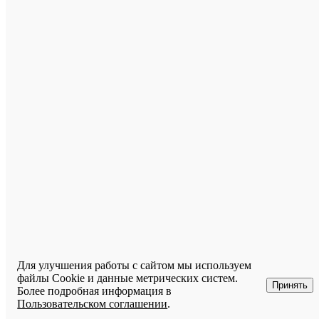
Бассейн
ЛАГУНА
Самара 
ул. Горн
8В,
произво
"Бассей
ЛАГУН
загрузка
карты...
Для улучшения работы с сайтом мы используем
файлы Cookie и данные метрических систем.
Принять
Более подробная информация в
Пользовательском соглашении
.