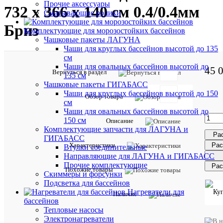
Прочие аксессуары
732 х 366 х 140 см 0.4/0.4мм
Сматывающие ролики
Бриз
Комплектующие для морозостойких бассейнов
Чашковые пакеты ЛАГУНА
Чаши для круглых бассейнов высотой до 135
см
Чаши для овальных бассейнов высотой до
45 
Вернуться в раздел
135 см
Чашковые пакеты ГИГАБАСС
Чаши для круглых бассейнов высотой до 150
Обзор товара
см
Описан
Чаши для овальных бассейнов высотой до
товара:
150 см
Описание
Комплектующие запчасти для ЛАГУНА и
Тип
Рас
крепления
ГИГАБАСС
overlap
Рас
Характеристики
Втулки соединительные
Цвет:
Направляющие для ЛАГУНА и ГИГАБАСС
Бриз
Прочие комплектующие
Рас
Похожие товары
Скиммеры и форсунки
Характе
Все
Подсветка для бассейнов
характ
Нагреватели для
Наличие
Форма
овальны
бассейнов
Тепловые насосы
Глубина
1.25
бассейна
м
Электронагреватели