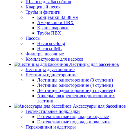
Шланги для бассейнов
Кварцевый песок
Трубы и фитинги
Концевики 32-38 мм
Американки ПВХ
Краны шаровые
Трубы ПВХ
Насосы
Насосы Glong
Насосы IML
Фильтры песочные
Комплектующие для насосов
Лестницы для бассейнов
Лестницы двусторонние
Лестницы односторонние
Лестницы односторонние (3 ступени)
Лестницы односторонние (4 ступени)
Лестницы односторонние (5 ступеней)
Анкеры для крепления односторонних
лестниц
Аксессуары для бассейнов
Геотекстильные подкладки
Геотекстильные подкладки круглые
Геотекстильные подкладки овальные
Переходники и адаптеры