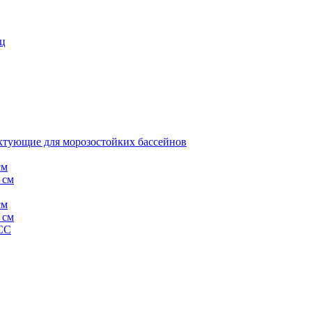
иц
тующие для морозостойких бассейнов
см
 см
см
 см
СС