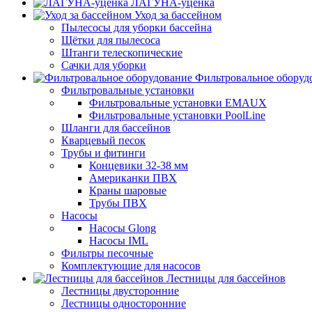
ЛАГУНА-уценка
Уход за бассейном
Пылесосы для уборки бассейна
Щётки для пылесоса
Штанги телескопические
Сачки для уборки
Фильтровальное оборуд
Фильтровальные установки
Фильтровальные установки EMAUX
Фильтровальные установки PoolLine
Шланги для бассейнов
Кварцевый песок
Трубы и фитинги
Концевики 32-38 мм
Американки ПВХ
Краны шаровые
Трубы ПВХ
Насосы
Насосы Glong
Насосы IML
Фильтры песочные
Комплектующие для насосов
Лестницы для бассейнов
Лестницы двусторонние
Лестницы односторонние