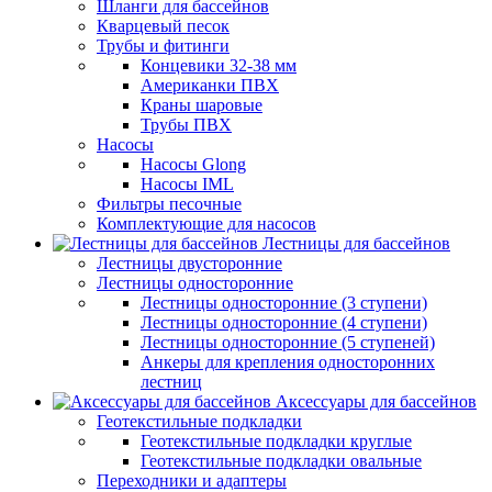
Шланги для бассейнов
Кварцевый песок
Трубы и фитинги
Концевики 32-38 мм
Американки ПВХ
Краны шаровые
Трубы ПВХ
Насосы
Насосы Glong
Насосы IML
Фильтры песочные
Комплектующие для насосов
Лестницы для бассейнов
Лестницы двусторонние
Лестницы односторонние
Лестницы односторонние (3 ступени)
Лестницы односторонние (4 ступени)
Лестницы односторонние (5 ступеней)
Анкеры для крепления односторонних
лестниц
Аксессуары для бассейнов
Геотекстильные подкладки
Геотекстильные подкладки круглые
Геотекстильные подкладки овальные
Переходники и адаптеры