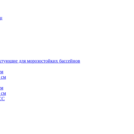
иц
тующие для морозостойких бассейнов
см
 см
см
 см
СС