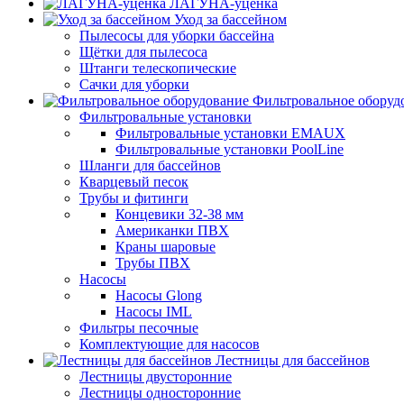
ЛАГУНА-уценка
Уход за бассейном
Пылесосы для уборки бассейна
Щётки для пылесоса
Штанги телескопические
Сачки для уборки
Фильтровальное оборуд
Фильтровальные установки
Фильтровальные установки EMAUX
Фильтровальные установки PoolLine
Шланги для бассейнов
Кварцевый песок
Трубы и фитинги
Концевики 32-38 мм
Американки ПВХ
Краны шаровые
Трубы ПВХ
Насосы
Насосы Glong
Насосы IML
Фильтры песочные
Комплектующие для насосов
Лестницы для бассейнов
Лестницы двусторонние
Лестницы односторонние