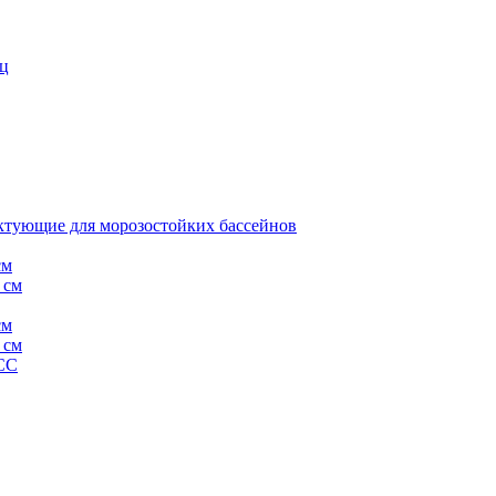
иц
тующие для морозостойких бассейнов
см
 см
см
 см
СС