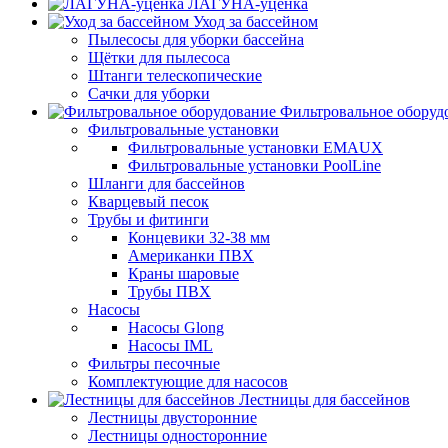
ЛАГУНА-уценка
Уход за бассейном
Пылесосы для уборки бассейна
Щётки для пылесоса
Штанги телескопические
Сачки для уборки
Фильтровальное оборуд
Фильтровальные установки
Фильтровальные установки EMAUX
Фильтровальные установки PoolLine
Шланги для бассейнов
Кварцевый песок
Трубы и фитинги
Концевики 32-38 мм
Американки ПВХ
Краны шаровые
Трубы ПВХ
Насосы
Насосы Glong
Насосы IML
Фильтры песочные
Комплектующие для насосов
Лестницы для бассейнов
Лестницы двусторонние
Лестницы односторонние